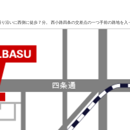
り沿いに西側に徒歩７分。 西小路四条の交差点の一つ手前の路地を入